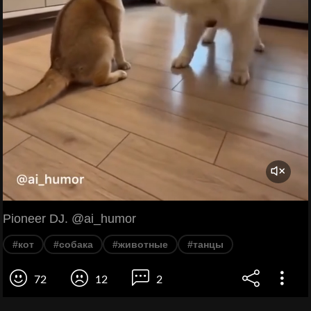
Pioneer DJ. @ai_humor
#кот
#собака
#животные
#танцы
72
12
2