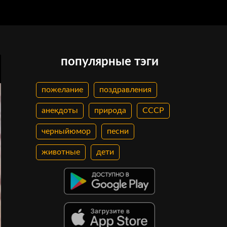
популярные тэги
пожелание
поздравления
анекдоты
природа
СССР
черныйюмор
песни
животные
дети