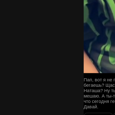
Пап, вот я не
бегаешь? Щас 
Наташа? Ну ты
мешаю. А ты-т
что сегодня г
Давай.