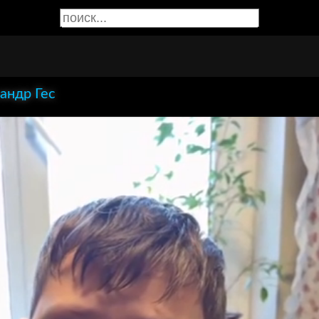
андр Гес