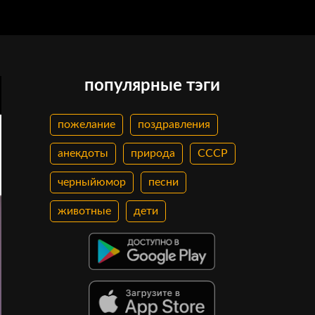
популярные тэги
пожелание
поздравления
анекдоты
природа
СССР
черныйюмор
песни
животные
дети