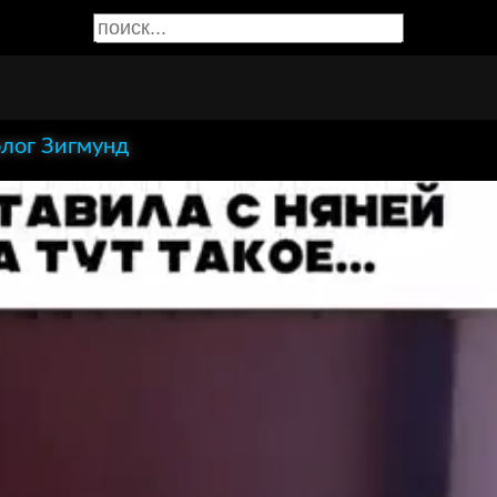
лог Зигмунд