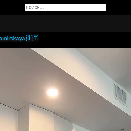
omirskaya 🇮🇹