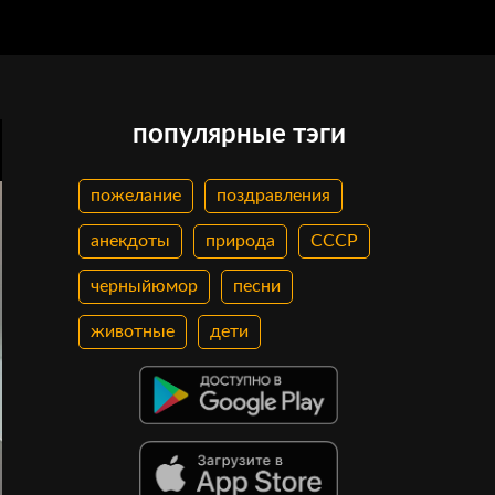
популярные тэги
пожелание
поздравления
анекдоты
природа
СССР
черныйюмор
песни
животные
дети