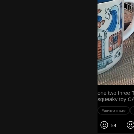
one two three T
squeaky toy 
#животные
54