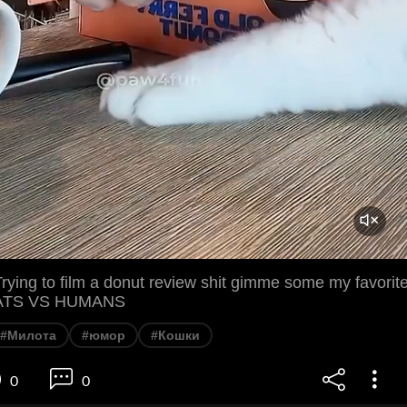
rying to film a donut review shit gimme some my favorit
CATS VS HUMANS
#Милота
#юмор
#Кошки
0
0