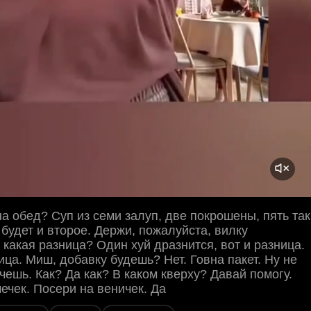
 на обед? Суп из семи залуп, две покрошены, пять так
будет и второе. Держи, пожалуйста, вилку
 какая разница? Один хуй дразнится, вот и разница.
ца. Миш, добавку будешь? Нет. Говна пакет. Ну не
очешь. Как? Да как? В каком кверху? Давай помогу.
ечек. Посери на веничек. Да