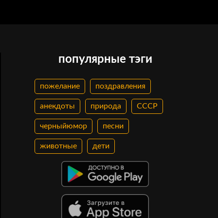
популярные тэги
пожелание
поздравления
анекдоты
природа
СССР
черныйюмор
песни
животные
дети