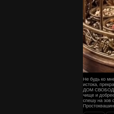
Не будь ко мне
истока, прекр
ДОМ СВОБОДН
чище и добрее
спешу на зов 
Простоквашинс