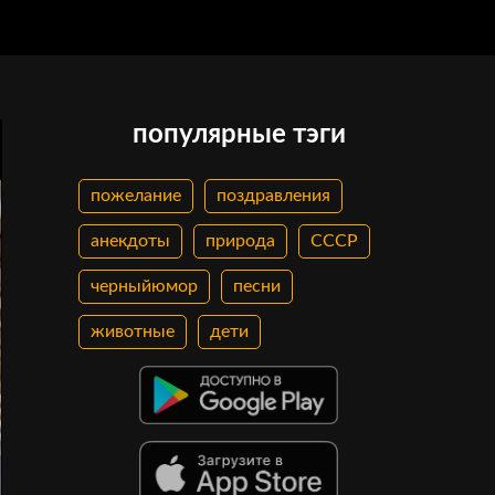
популярные тэги
пожелание
поздравления
анекдоты
природа
СССР
черныйюмор
песни
животные
дети