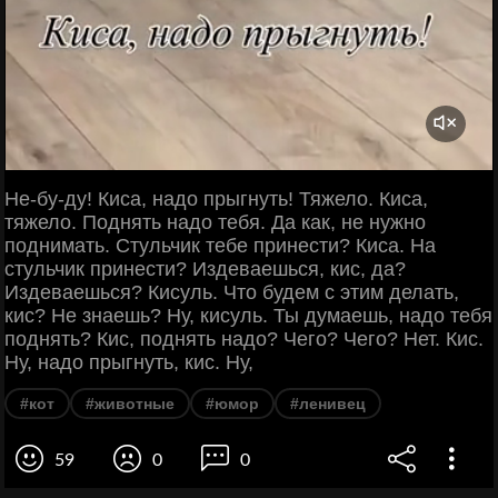
Не-бу-ду! Киса, надо прыгнуть! Тяжело. Киса,
тяжело. Поднять надо тебя. Да как, не нужно
поднимать. Стульчик тебе принести? Киса. На
стульчик принести? Издеваешься, кис, да?
Издеваешься? Кисуль. Что будем с этим делать,
кис? Не знаешь? Ну, кисуль. Ты думаешь, надо тебя
поднять? Кис, поднять надо? Чего? Чего? Нет. Кис.
Ну, надо прыгнуть, кис. Ну,
#кот
#животные
#юмор
#ленивец
59
0
0