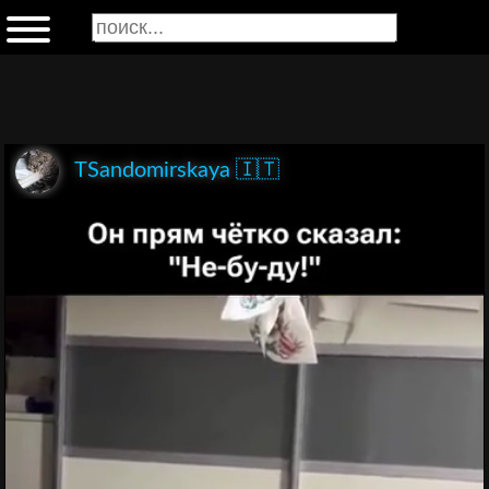
TSandomirskaya 🇮🇹