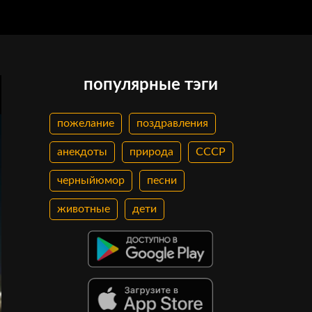
популярные тэги
пожелание
поздравления
анекдоты
природа
СССР
черныйюмор
песни
животные
дети