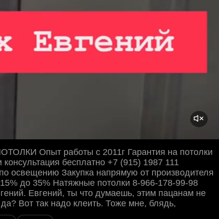
ОЛКИ Опыт работы с 2011г Гарантия на потолки
и консультация бесплатно +7 (915) 1987 111
 по освещению Закупка напрямую от производителя
 15% до 35% Натяжные потолки 8-966-178-99-98
гений. Евгений, ты что думаешь, этим пацанам не
 да? Вот так надо клеить. Тоже мне, блядь,