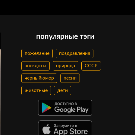
популярные тэги
пожелание
поздравления
анекдоты
природа
СССР
черныйюмор
песни
животные
дети