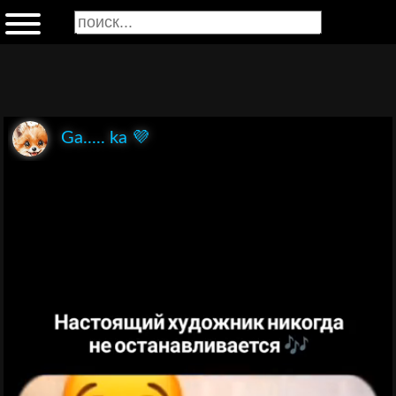
Ga..... ka 💜