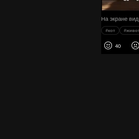
На экране вид
#кот
#живо
40