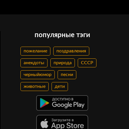
популярные тэги
пожелание
поздравления
анекдоты
природа
СССР
черныйюмор
песни
животные
дети