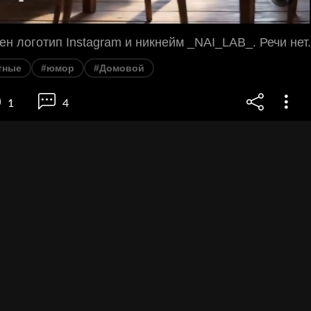
ен логотип Instagram и никнейм _NAI_LAB_. Речи нет.
тные
#юмор
#Домовой
1
4