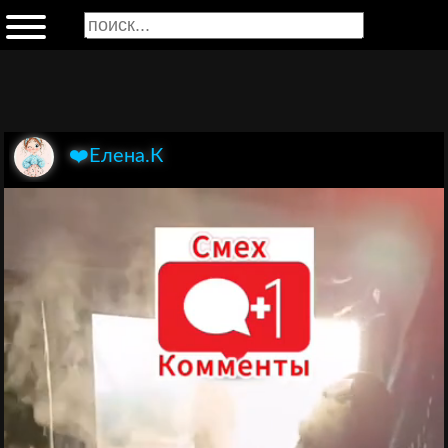
❤️Елена.К