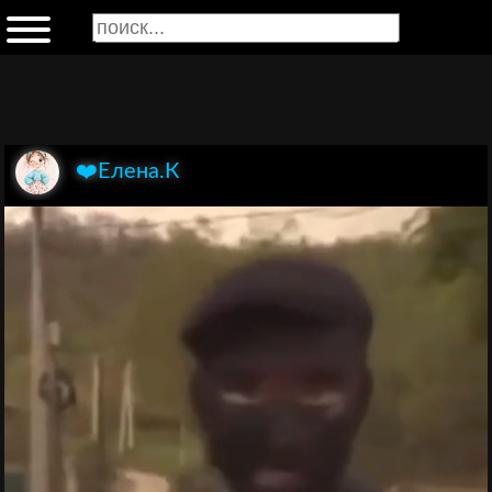
❤️Елена.К