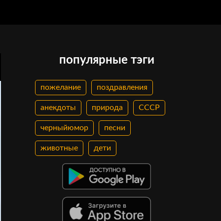
популярные тэги
пожелание
поздравления
анекдоты
природа
СССР
черныйюмор
песни
животные
дети