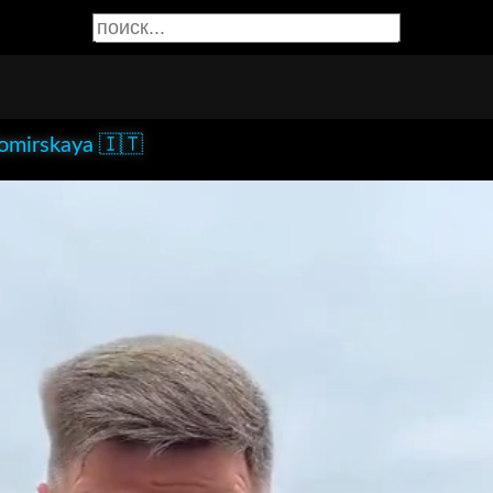
omirskaya 🇮🇹