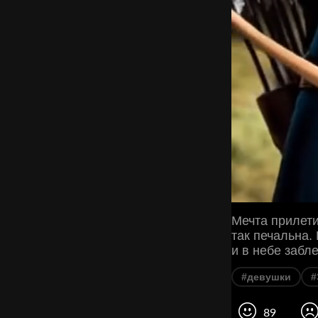
Мечта прилети
так печальна.
и в небе забле
#девушки
#
89