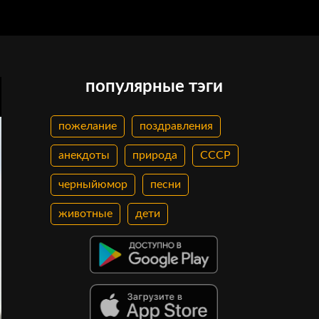
популярные тэги
пожелание
поздравления
анекдоты
природа
СССР
черныйюмор
песни
животные
дети