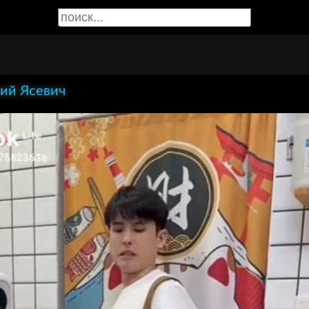
ий Ясевич