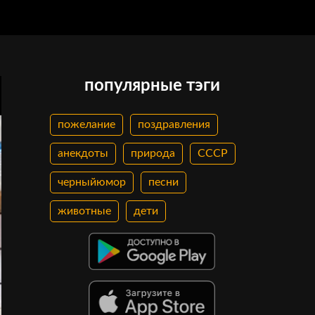
популярные тэги
пожелание
поздравления
анекдоты
природа
СССР
черныйюмор
песни
животные
дети