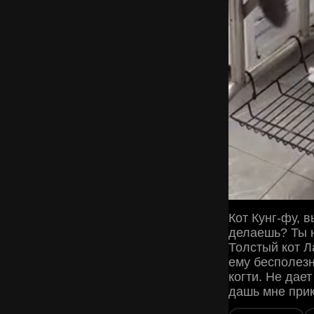
Кот Кунг-фу, 
делаешь? Ты н
Толстый кот Л
ему бесполезн
когти. Не дае
дашь мне прик