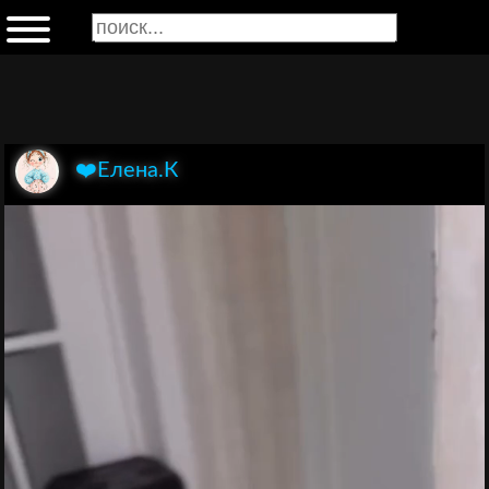
❤️Елена.К