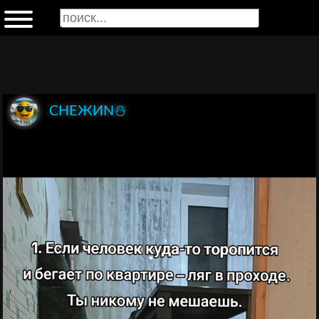
СНЕЖИN☃️