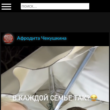
Афродита Чекушкина