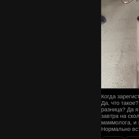
Когда зарегис
Да, что такое
разница? Да я
завтра на ско
маммолога, и з
Нормально вст