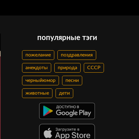
популярные тэги
пожелание
поздравления
анекдоты
природа
СССР
черныйюмор
песни
животные
дети