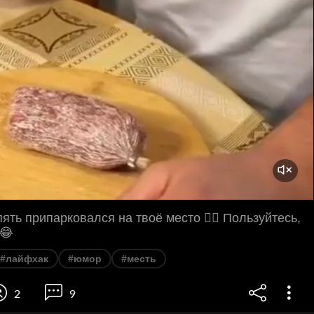
ять припарковался на твоё место 🤦‍♂️ Пользуйтесь,
😂
#лайфхак
#юмор
#месть
2
9