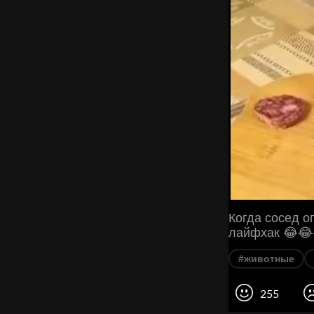
Когда сосед оп
лайфхак 😂😂
#животные
255