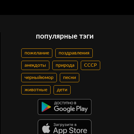
популярные тэги
пожелание
поздравления
анекдоты
природа
СССР
черныйюмор
песни
животные
дети