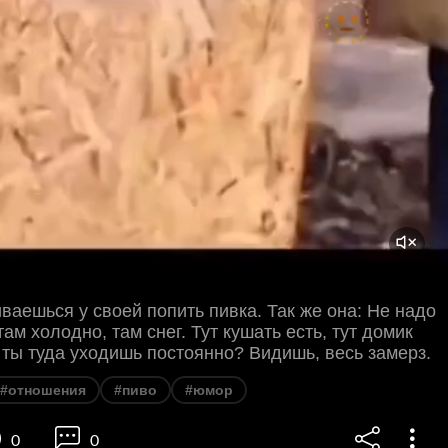
ваешься у своей попить пивка. Так же она: Не надо
там холодно, там снег. Тут кушать есть, тут домик
о ты туда уходишь постоянно? Видишь, весь замерз.
#отношения
#пиво
#юмор
0
0