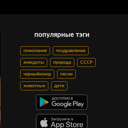
популярные тэги
пожелание
поздравления
анекдоты
природа
СССР
черныйюмор
песни
животные
дети