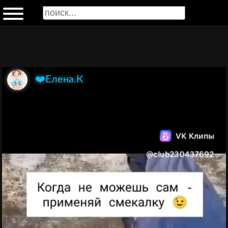
❤️Елена.К