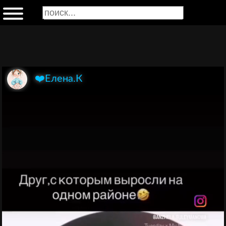
❤️Елена.К