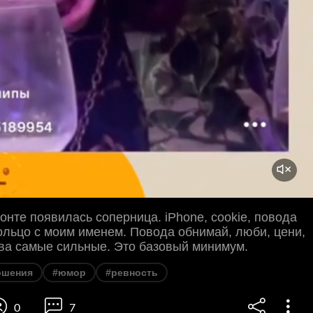
зонте появилась соперница. iPhone, cookie, повода
ольцо с моим именем. Повода обнимай, люби, цени,
ва самые сильные. Это базовый минимум.
ошения
#юмор
#ревность
0
7