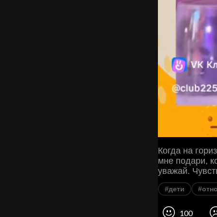
Когда на гори
мне подари, к
уважай. Чувст
#дети
#отн
100