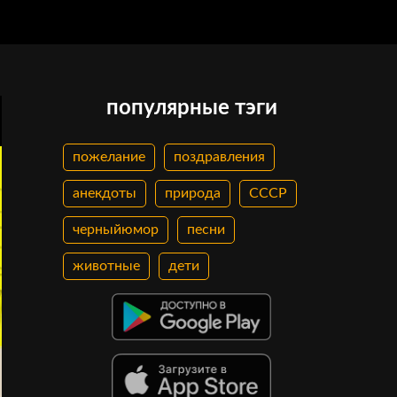
популярные тэги
пожелание
поздравления
анекдоты
природа
СССР
черныйюмор
песни
животные
дети