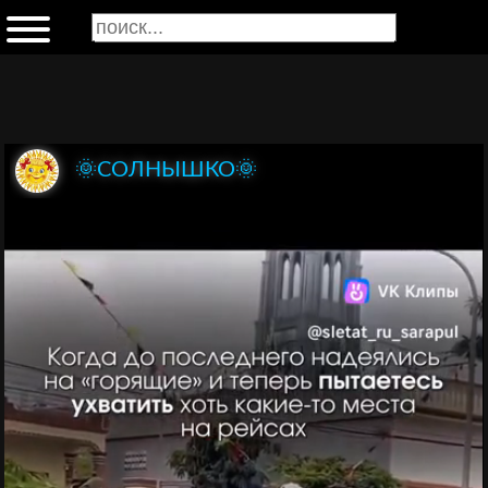
🌞СОЛНЫШКО🌞