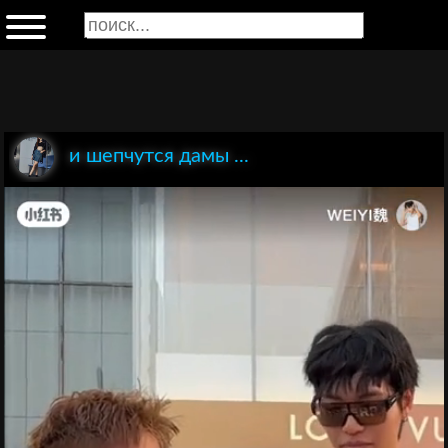
и шепчутся дамы ...