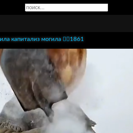
сила капитализ могила ✊🏻1861