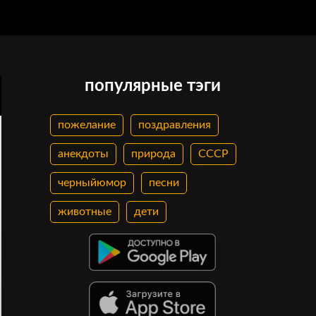
популярные тэги
пожелание
поздравления
анекдоты
природа
СССР
черныйюмор
песни
животные
дети