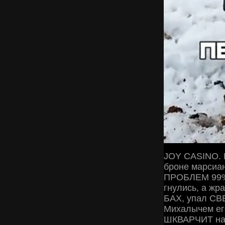
JOY CASINO. 
броне марси
ПРОБЛЕМ 99%
гнулись, а ж
БАХ, упал СВ
Михалычем ег
ШКВАРЧИТ на