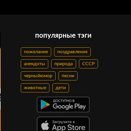
популярные тэги
пожелание
поздравления
анекдоты
природа
СССР
черныйюмор
песни
животные
дети