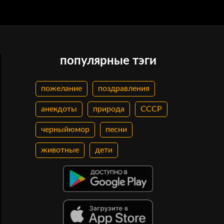
популярные тэги
пожелание
поздравления
анекдоты
природа
СССР
черныйюмор
песни
животные
дети