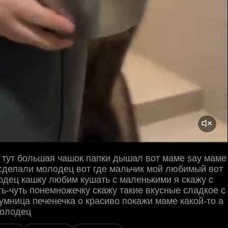
 тут большая чашок папки дышал вот маме say маме
сделали молодец вот где мальчик мой любимый вот
дец кашку любим кушать с маленькими я скажу с
ть-чуть понемножечку скажу такие вкусные сладкое с
умница печенечка о красиво покажи маме какой-то а
молодец