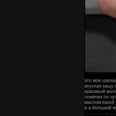
это моя шапка
вкусная кашу 
красивый моло
ложечки по чу
маслом какой 
а а большой 