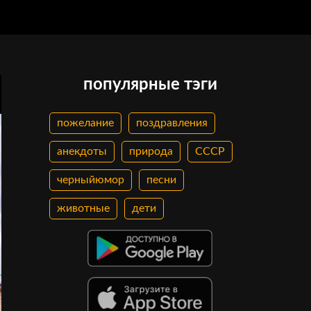
популярные тэги
пожелание
поздравления
анекдоты
природа
СССР
черныйюмор
песни
животные
дети