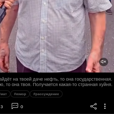
айдёт на твоей даче нефть, то она государственная.
ю, то она твоя. Получается какая-то странная хуйня.
#мат
#юмор
#рассуждение
3
0