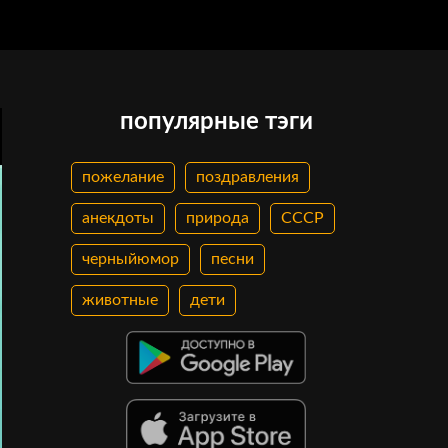
популярные тэги
пожелание
поздравления
анекдоты
природа
СССР
черныйюмор
песни
животные
дети