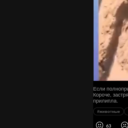
Если полнопри
Короче, застр
прилипла.
#животные
63