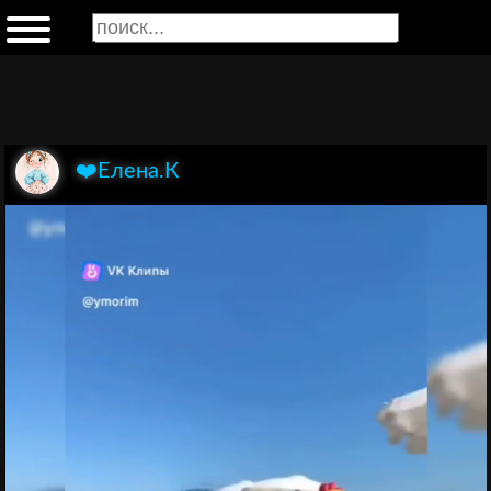
❤️Елена.К