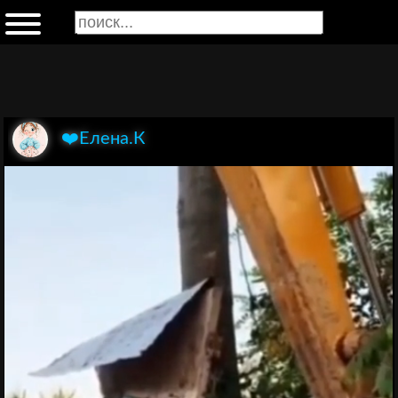
❤️Елена.К