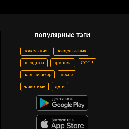
популярные тэги
пожелание
поздравления
анекдоты
природа
СССР
черныйюмор
песни
животные
дети