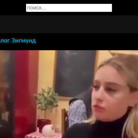
лог Зигмунд