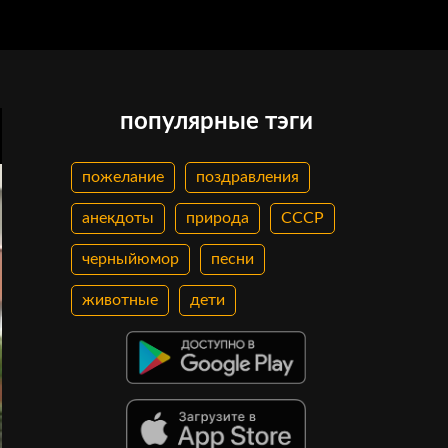
популярные тэги
пожелание
поздравления
анекдоты
природа
СССР
черныйюмор
песни
животные
дети