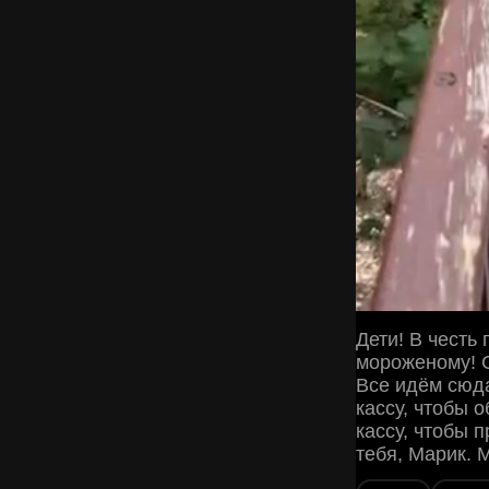
Дети! В честь
мороженому! С
Все идём сюд
кассу, чтобы 
кассу, чтобы 
тебя, Марик. 