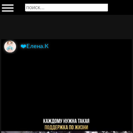
❤️Елена.К