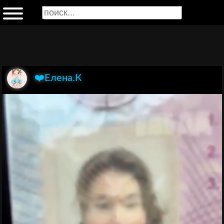
❤️Елена.К