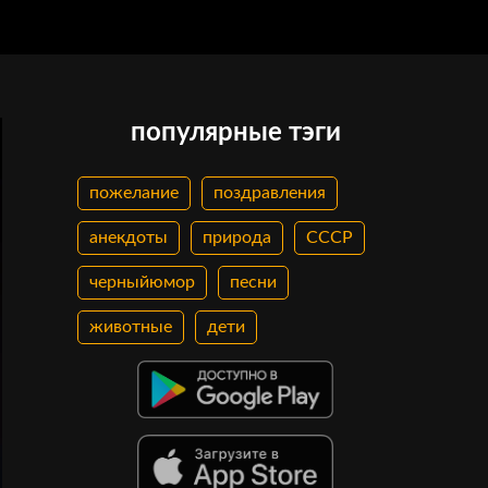
популярные тэги
пожелание
поздравления
анекдоты
природа
СССР
черныйюмор
песни
животные
дети