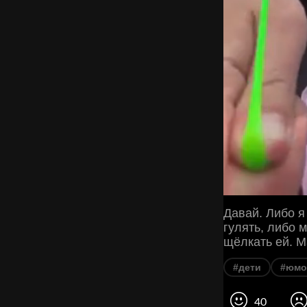
Давай. Либо я
гулять, либо 
щёлкать ей. М
#дети
#юмо
40