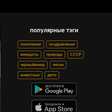
популярные тэги
пожелание
поздравления
анекдоты
природа
СССР
черныйюмор
песни
животные
дети