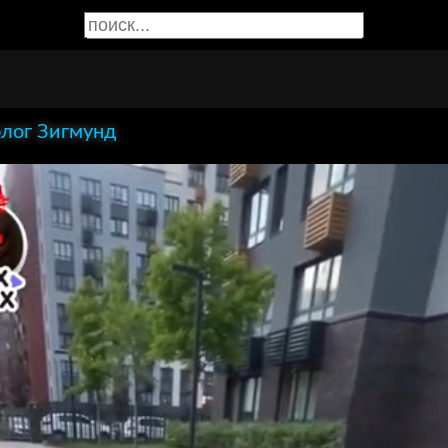
лог Зигмунд