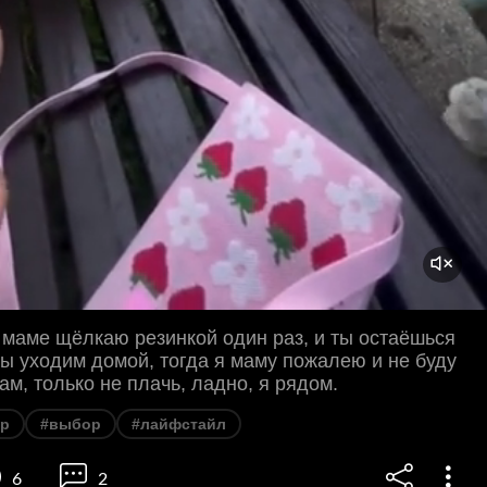
 маме щёлкаю резинкой один раз, и ты остаёшься
мы уходим домой, тогда я маму пожалею и не буду
ам, только не плачь, ладно, я рядом.
р
#выбор
#лайфстайл
6
2