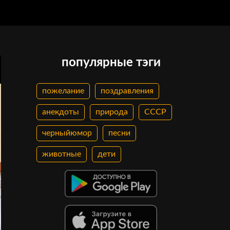
популярные тэги
пожелание
поздравления
анекдоты
природа
СССР
черныйюмор
песни
животные
дети