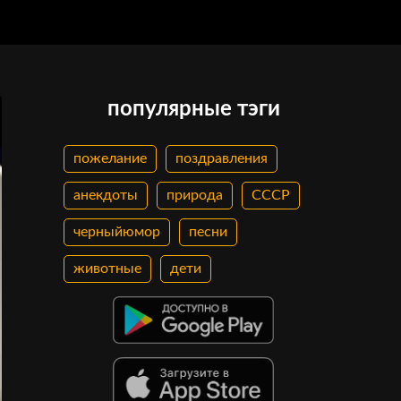
популярные тэги
пожелание
поздравления
анекдоты
природа
СССР
черныйюмор
песни
животные
дети