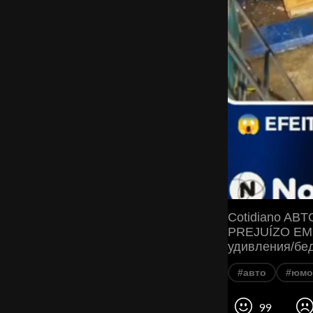
Cotidiano AB
PREJUÍZO EM O
удивления/бед
#авто
#юмо
99