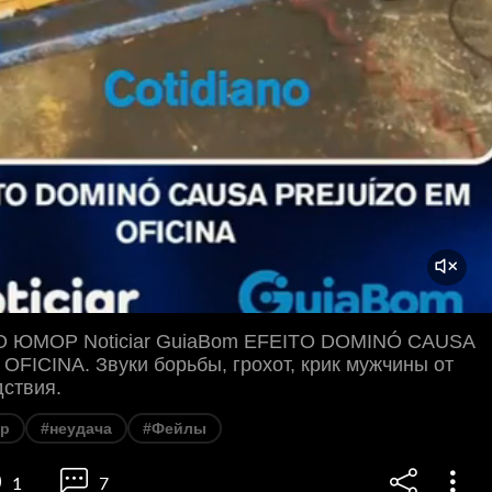
TO ЮМОР Noticiar GuiaBom EFEITO DOMINÓ CAUSA
FICINA. Звуки борьбы, грохот, крик мужчины от
ствия.
р
#неудача
#Фейлы
1
7