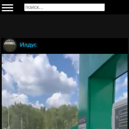
Илдус