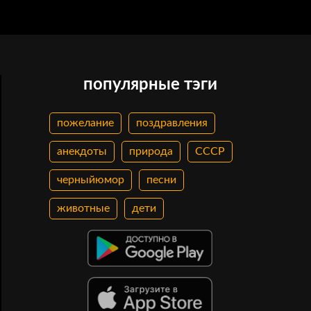
популярные тэги
пожелание
поздравления
анекдоты
природа
СССР
черныйюмор
песни
животные
дети