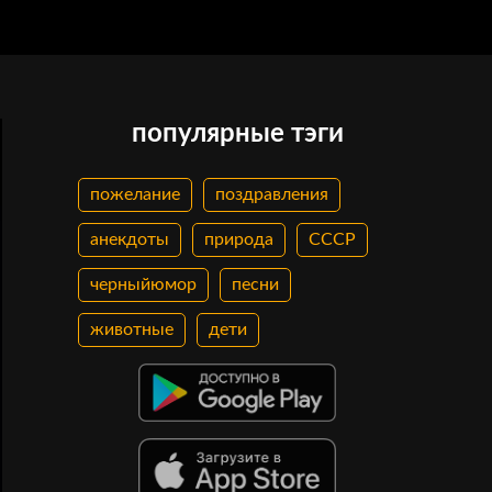
популярные тэги
пожелание
поздравления
анекдоты
природа
СССР
черныйюмор
песни
животные
дети