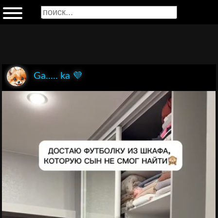
Ga..... ka 💜