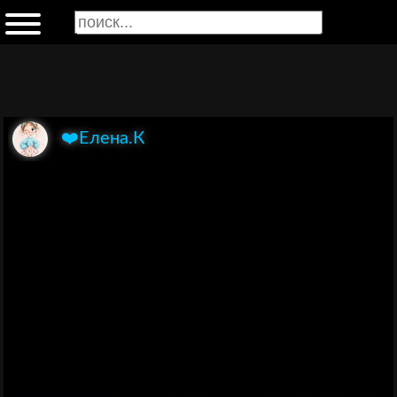
❤️Елена.К