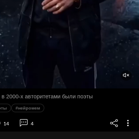
ы в 2000-х авторитетами были поэты
эты
#нейромем
14
4