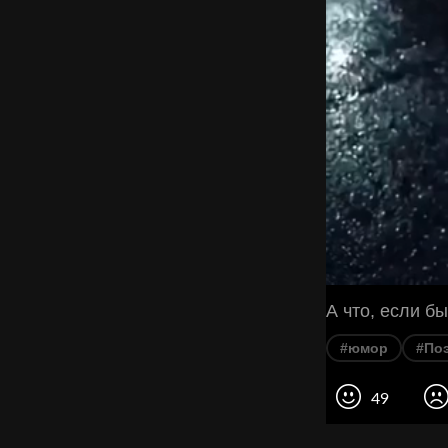
А что, если б
#юмор
#По
49