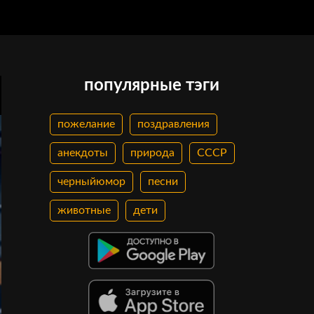
популярные тэги
пожелание
поздравления
анекдоты
природа
СССР
черныйюмор
песни
животные
дети